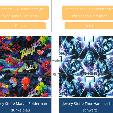
Anzahl pro 0,5m
Anzahl pro 0,5m
ider alle! :-| Benachrichtigte
Leider alle! :-| Benachrichtigt
mich sobald verfügbar!
mich sobald verfügbar!
Details
Details
externe Inhalte lesen können. Des weiteren sammeln wir unter anderem Daten
r Dienste einverstanden. Ihre Einwilligung können Sie jederzeit mit Wirkung a
sey Stoffe Marvel Spiderman
Jersey Stoffe Thor Hammer b
dunkelblau
schwarz