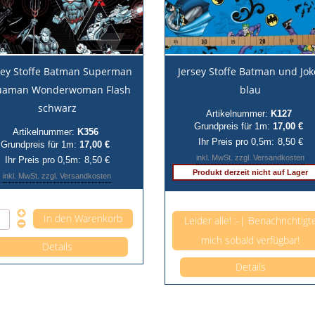
sey Stoffe Batman Superman
Jersey Stoffe Batman und Jok
uaman Wonderwoman Flash
blau
schwarz
Artikelnummer:
K127
Grundpreis für 1m:
17,00 €
Artikelnummer:
K356
Ihr Preis pro 0,5m:
8,50 €
Grundpreis für 1m:
17,00 €
inkl. MwSt. zzgl. Versandkosten
Ihr Preis pro 0,5m:
8,50 €
Produkt derzeit nicht auf Lager
inkl. MwSt. zzgl. Versandkosten
Anzahl pro 0,5m
Anzahl pro 0,5m
Leider alle! :-| Benachrichtigt
mich sobald verfügbar!
Details
Details