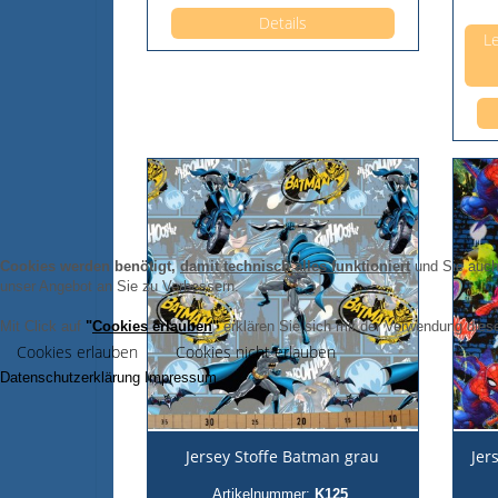
Details
Le
Cookies werden benötigt,
damit technisch alles funktioniert
und Sie auch 
unser Angebot an Sie zu Verbessern.
Mit Click auf
"
Cookies erlauben
"
erklären Sie sich mit der Verwendung diese
Cookies erlauben
Cookies nicht erlauben
Datenschutzerklärung
Impressum
Jersey Stoffe Batman grau
Jer
Artikelnummer:
K125