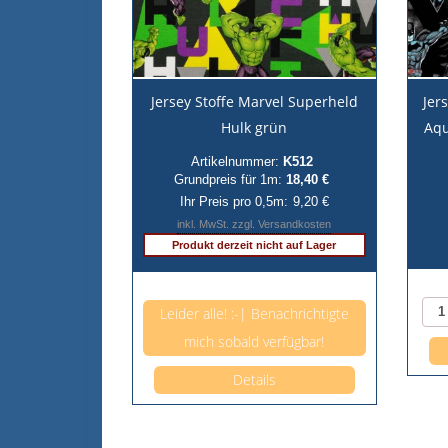
Jersey Stoffe Marvel Superheld
Jer
Hulk grün
Aq
Artikelnummer:
K512
Grundpreis für 1m:
18,40 €
Ihr Preis pro 0,5m:
9,20 €
inkl. MwSt. zzgl. Versandkosten
Produkt derzeit nicht auf Lager
Anzahl pro 0,5m
Leider alle! :-| Benachrichtigte
mich sobald verfügbar!
Details