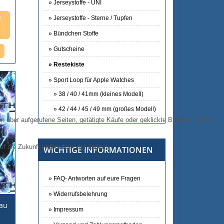
Jerseystoffe - UNI
e
Jerseystoffe - Sterne / Tupfen
Bündchen Stoffe
Gutscheine
Restekiste
Sport Loop für Apple Watches
38 / 40 / 41mm (kleines Modell)
42 / 44 / 45 / 49 mm (großes Modell)
 über aufgerufene Seiten, getätigte Käufe oder geklickte Buttons, um so
uf die Zukunft widerrufen oder ändern.
WICHTIGE INFORMATIONEN
FAQ- Antworten auf eure Fragen
Widerrufsbelehrung
lau
Impressum