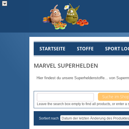
STARTSEITE
STOFFE
SPORT LO
MARVEL SUPERHELDEN
Hier findest du unsere Superheldenstoffe... von Superm
Leave the search box empty to find all products, or enter a s
Sortiert nach
Datum der letzten Änderung des Produktes 