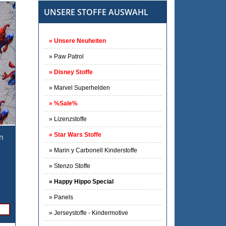
UNSERE STOFFE AUSWAHL
Unsere Neuheiten
Paw Patrol
Disney Stoffe
Marvel Superhelden
%Sale%
Lizenzstoffe
Star Wars Stoffe
an
Marin y Carbonell Kinderstoffe
Stenzo Stoffe
Happy Hippo Special
Panels
Jerseystoffe - Kindermotive