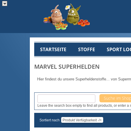
STARTSEITE
STOFFE
SPORT LO
MARVEL SUPERHELDEN
Hier findest du unsere Superheldenstoffe... von Superm
Leave the search box empty to find all products, or enter a s
Sortiert nach
Produkt Verfügbarkeit -/+