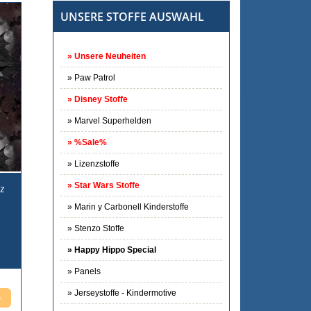
UNSERE STOFFE AUSWAHL
Unsere Neuheiten
Paw Patrol
Disney Stoffe
Marvel Superhelden
%Sale%
Lizenzstoffe
Star Wars Stoffe
rz
Marin y Carbonell Kinderstoffe
Stenzo Stoffe
Happy Hippo Special
Panels
Jerseystoffe - Kindermotive