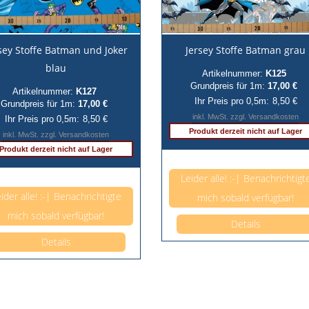
sey Stoffe Batman und Joker
Jersey Stoffe Batman grau
blau
Artikelnummer:
K125
Grundpreis für 1m:
17,00 €
Artikelnummer:
K127
Ihr Preis pro 0,5m:
8,50 €
Grundpreis für 1m:
17,00 €
inkl. MwSt. zzgl. Versandkosten
Ihr Preis pro 0,5m:
8,50 €
Produkt derzeit nicht auf Lager
inkl. MwSt. zzgl. Versandkosten
Produkt derzeit nicht auf Lager
Anzahl pro 0,5m
Leider alle! :-| Benachrichtigt
Anzahl pro 0,5m
ider alle! :-| Benachrichtigte
mich sobald verfügbar!
mich sobald verfügbar!
Details
Details