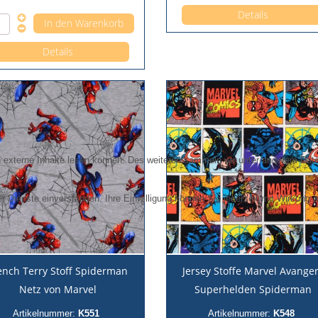
Anzahl pro 0,5m
Details
Details
externe Inhalte lesen können. Des weiteren sammeln wir unter anderem Daten
r Dienste einverstanden. Ihre Einwilligung können Sie jederzeit mit Wirkung a
ench Terry Stoff Spiderman
Jersey Stoffe Marvel Avange
Netz von Marvel
Superhelden Spiderman
Artikelnummer:
K551
Artikelnummer:
K548