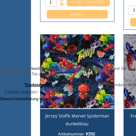
Details
Cookies werden benötigt,
damit technisch alles funktioniert
und Sie auch 
unser Angebot an Sie zu Verbessern.
Mit Click auf
"
Cookies erlauben
"
erklären Sie sich mit der Verwendung diese
Cookies erlauben
Cookies nicht erlauben
Datenschutzerklärung
Impressum
Jersey Stoffe Marvel Spiderman
Fr
dunkelblau
Artikelnummer:
K552