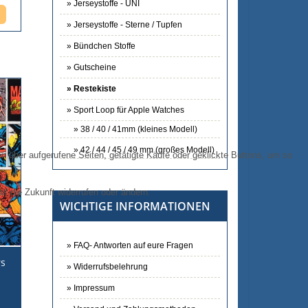
Jerseystoffe - UNI
Jerseystoffe - Sterne / Tupfen
Bündchen Stoffe
Gutscheine
Restekiste
Sport Loop für Apple Watches
38 / 40 / 41mm (kleines Modell)
42 / 44 / 45 / 49 mm (großes Modell)
 über aufgerufene Seiten, getätigte Käufe oder geklickte Buttons, um so
uf die Zukunft widerrufen oder ändern.
WICHTIGE INFORMATIONEN
FAQ- Antworten auf eure Fragen
rs
Widerrufsbelehrung
Impressum