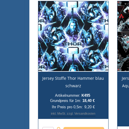
Jersey Stoffe Thor Hammer blau
Jer
schwarz
Aq
Artikelnummer:
K495
Grundpreis für 1m:
18,40 €
Ihr Preis pro 0,5m:
9,20 €
inkl. MwSt. zzgl. Versandkosten
Anzahl pro 0,5m