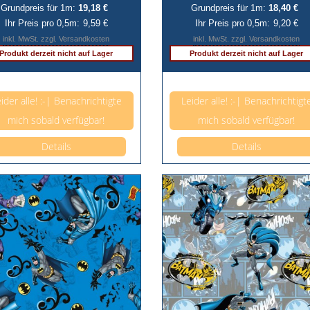
Grundpreis für 1m:
19,18 €
Grundpreis für 1m:
18,40 €
Ihr Preis pro 0,5m:
9,59 €
Ihr Preis pro 0,5m:
9,20 €
inkl. MwSt. zzgl. Versandkosten
inkl. MwSt. zzgl. Versandkosten
Produkt derzeit nicht auf Lager
Produkt derzeit nicht auf Lager
Anzahl pro 0,5m
Anzahl pro 0,5m
ider alle! :-| Benachrichtigte
Leider alle! :-| Benachrichtigt
mich sobald verfügbar!
mich sobald verfügbar!
Details
Details