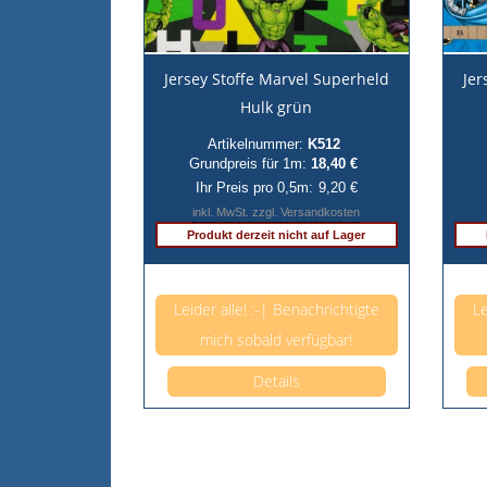
Jersey Stoffe Marvel Superheld
Jer
Hulk grün
Artikelnummer:
K512
Grundpreis für 1m:
18,40 €
Ihr Preis pro 0,5m:
9,20 €
inkl. MwSt. zzgl. Versandkosten
Produkt derzeit nicht auf Lager
Anzahl pro 0,5m
Leider alle! :-| Benachrichtigte
Le
mich sobald verfügbar!
Details