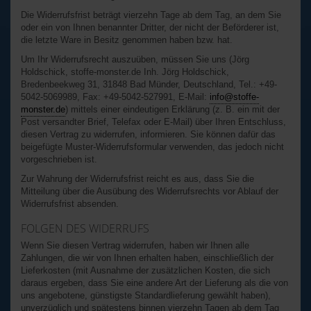
Die Widerrufsfrist beträgt vierzehn Tage ab dem Tag, an dem Sie
oder ein von Ihnen benannter Dritter, der nicht der Beförderer ist,
die letzte Ware in Besitz genommen haben bzw. hat.
Um Ihr Widerrufsrecht auszuüben, müssen Sie uns (Jörg
Holdschick, stoffe-monster.de Inh. Jörg Holdschick,
Bredenbeekweg 31, 31848 Bad Münder, Deutschland, Tel.: +49-
5042-5069989, Fax: +49-5042-527991, E-Mail:
info@stoffe-
monster.de
) mittels einer eindeutigen Erklärung (z. B. ein mit der
Post versandter Brief, Telefax oder E-Mail) über Ihren Entschluss,
diesen Vertrag zu widerrufen, informieren. Sie können dafür das
beigefügte Muster-Widerrufsformular verwenden, das jedoch nicht
vorgeschrieben ist.
Zur Wahrung der Widerrufsfrist reicht es aus, dass Sie die
Mitteilung über die Ausübung des Widerrufsrechts vor Ablauf der
Widerrufsfrist absenden.
FOLGEN DES WIDERRUFS
Wenn Sie diesen Vertrag widerrufen, haben wir Ihnen alle
Zahlungen, die wir von Ihnen erhalten haben, einschließlich der
Lieferkosten (mit Ausnahme der zusätzlichen Kosten, die sich
daraus ergeben, dass Sie eine andere Art der Lieferung als die von
uns angebotene, günstigste Standardlieferung gewählt haben),
unverzüglich und spätestens binnen vierzehn Tagen ab dem Tag