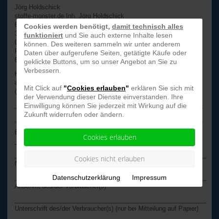
Jörg Holdschick
stoffe-monster.de Inh. Jörg Holdschick
Bredenbeekweg 31
Cookies werden benötigt,
damit technisch alles
31848 Bad Münder
funktioniert
und Sie auch externe Inhalte lesen
Deutschland
können. Des weiteren sammeln wir unter anderem
Fax: +49-5042-527991
Daten über aufgerufene Seiten, getätigte Käufe oder
E-Mail:
info@stoffe-monster.de
geklickte Buttons, um so unser Angebot an Sie zu
Verbessern.
Hiermit widerrufe(n) ich/wir (*) den von mir/uns (*)
abgeschlossenen Vertrag über den Kauf der folgenden Waren
Mit Click auf
"
Cookies erlauben
"
erklären Sie sich mit
(*)/die Erbringung der folgenden Dienstleistung (*)
der Verwendung dieser Dienste einverstanden. Ihre
_______________________________________________________
Einwilligung können Sie jederzeit mit Wirkung auf die
Zukunft widerrufen oder ändern.
_______________________________________________________
Bestellt am (*) ____________ / erhalten am (*)
Cookies erlauben
__________________
________________________________________________________
Cookies nicht erlauben
Name des/der Verbraucher(s)
Datenschutzerklärung
Impressum
________________________________________________________
Anschrift des/der Verbraucher(s)
________________________________________________________
Unterschrift des/der Verbraucher(s) (nur bei Mitteilung auf Papier)