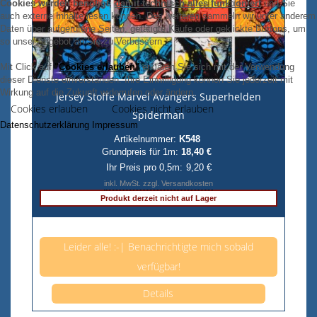
Cookies werden benötigt,
damit technisch alles funktioniert
und Sie
auch externe Inhalte lesen können. Des weiteren sammeln wir unter anderem
Daten über aufgerufene Seiten, getätigte Käufe oder geklickte Buttons, um
so unser Angebot an Sie zu Verbessern.
Mit Click auf
"
Cookies erlauben
"
erklären Sie sich mit der Verwendung
dieser Dienste einverstanden. Ihre Einwilligung können Sie jederzeit mit
Wirkung auf die Zukunft widerrufen oder ändern.
Jersey Stoffe Marvel Avangers Superhelden
Cookies erlauben
Cookies nicht erlauben
Spiderman
Datenschutzerklärung
Impressum
Artikelnummer:
K548
Grundpreis für 1m:
18,40 €
Ihr Preis pro 0,5m:
9,20 €
inkl. MwSt. zzgl. Versandkosten
Produkt derzeit nicht auf Lager
Anzahl pro 0,5m
Leider alle! :-| Benachrichtigte mich sobald
verfügbar!
Details