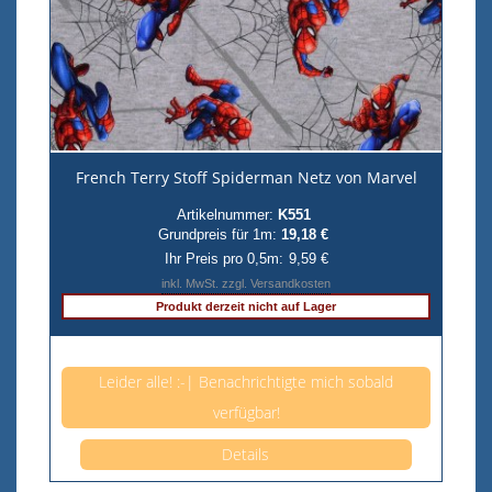
French Terry Stoff Spiderman Netz von Marvel
Artikelnummer:
K551
Grundpreis für 1m:
19,18 €
Ihr Preis pro 0,5m:
9,59 €
inkl. MwSt. zzgl. Versandkosten
Produkt derzeit nicht auf Lager
Anzahl pro 0,5m
Leider alle! :-| Benachrichtigte mich sobald
verfügbar!
Details