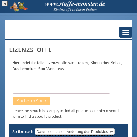
Toggl
naviga
LIZENZSTOFFE
Hier findet ihr tolle Lizenzstoffe wie Frozen, Shaun das Schaf,
Drachenreiter, Star Wars usw...
Leave the search box empty to find all products, or enter a search
term to find a specific product.
Sortiert nach
Datum der letzten Änderung des Produktes -/+