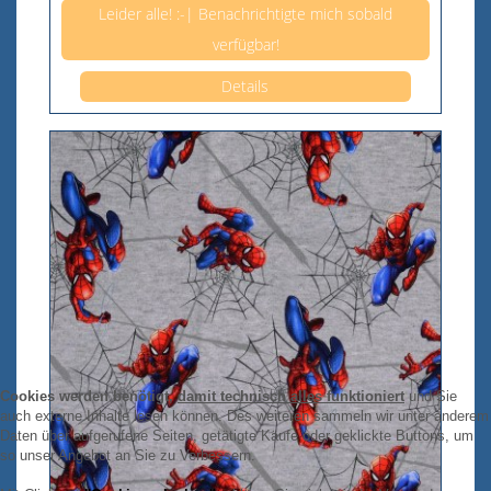
Leider alle! :-| Benachrichtigte mich sobald
verfügbar!
Details
Cookies werden benötigt,
damit technisch alles funktioniert
und Sie
auch externe Inhalte lesen können. Des weiteren sammeln wir unter anderem
Daten über aufgerufene Seiten, getätigte Käufe oder geklickte Buttons, um
so unser Angebot an Sie zu Verbessern.