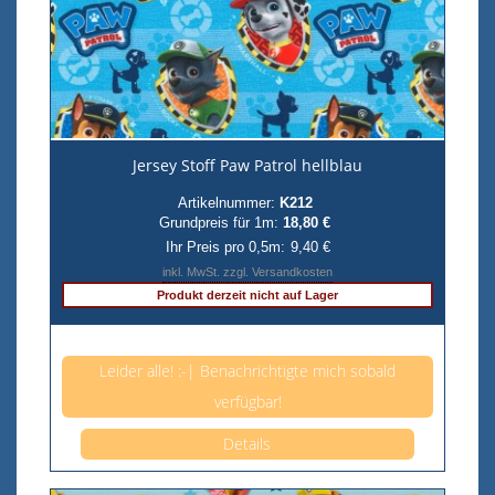
Jersey Stoff Paw Patrol hellblau
Artikelnummer:
K212
Grundpreis für 1m:
18,80 €
Ihr Preis pro 0,5m:
9,40 €
inkl. MwSt. zzgl. Versandkosten
Produkt derzeit nicht auf Lager
Anzahl pro 0,5m
Leider alle! :-| Benachrichtigte mich sobald
verfügbar!
Details