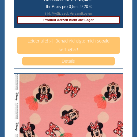
Ihr Preis pro 0,5m:
9,20 €
inkl. MwSt. zzgl. Versandkosten
Produkt derzeit nicht auf Lager
Anzahl pro 0,5m
Leider alle! :-| Benachrichtigte mich sobald
verfügbar!
Details