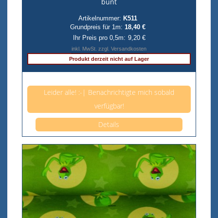
bunt
Artikelnummer:
K511
Grundpreis für 1m:
18,40 €
Ihr Preis pro 0,5m:
9,20 €
inkl. MwSt. zzgl. Versandkosten
Produkt derzeit nicht auf Lager
Anzahl pro 0,5m
Leider alle! :-| Benachrichtigte mich sobald
verfügbar!
Details