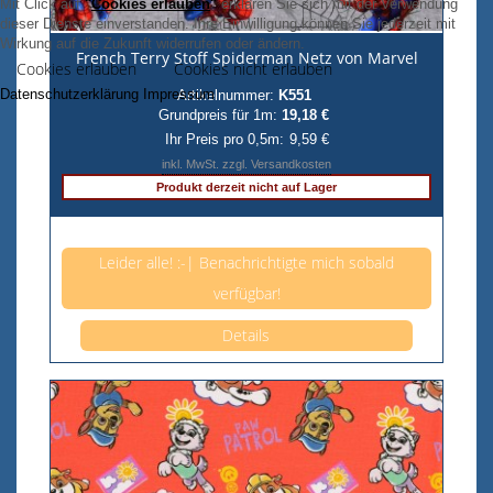
Mit Click auf
"
Cookies erlauben
"
erklären Sie sich mit der Verwendung
dieser Dienste einverstanden. Ihre Einwilligung können Sie jederzeit mit
Wirkung auf die Zukunft widerrufen oder ändern.
French Terry Stoff Spiderman Netz von Marvel
Cookies erlauben
Cookies nicht erlauben
Datenschutzerklärung
Impressum
Artikelnummer:
K551
Grundpreis für 1m:
19,18 €
Ihr Preis pro 0,5m:
9,59 €
inkl. MwSt. zzgl. Versandkosten
Produkt derzeit nicht auf Lager
Anzahl pro 0,5m
Leider alle! :-| Benachrichtigte mich sobald
verfügbar!
Details