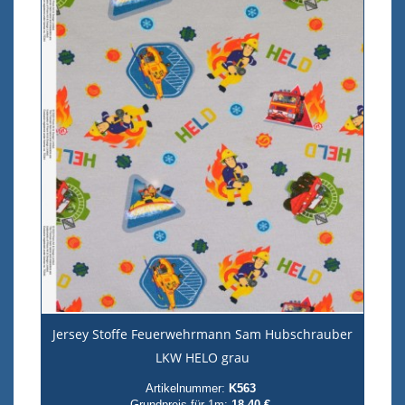
Jersey Stoffe Feuerwehrmann Sam Hubschrauber
LKW HELO grau
Artikelnummer:
K563
Grundpreis für 1m:
18,40 €