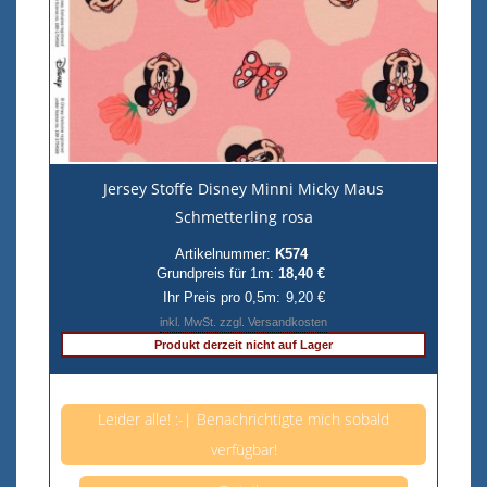
Jersey Stoffe Disney Minni Micky Maus
Schmetterling rosa
Artikelnummer:
K574
Grundpreis für 1m:
18,40 €
Ihr Preis pro 0,5m:
9,20 €
inkl. MwSt. zzgl. Versandkosten
Produkt derzeit nicht auf Lager
Anzahl pro 0,5m
Leider alle! :-| Benachrichtigte mich sobald
verfügbar!