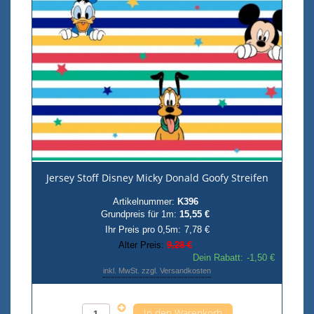
Jersey Stoff Disney Micky Donald Goofy Streifen
Artikelnummer:
K396
Grundpreis für 1m:
15,55 €
Ihr Preis pro 0,5m:
7,78 €
Alter Preis:
9,28 €
Dein Rabatt:
-1,50 €
inkl. MwSt. zzgl. Versandkosten
Anzahl pro 0,5m