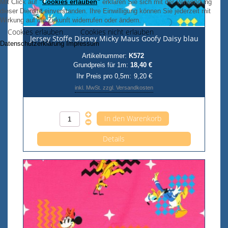
Mit Click auf
"
Cookies erlauben
"
erklären Sie sich mit der Verwendung
dieser Dienste einverstanden. Ihre Einwilligung können Sie jederzeit mit
Wirkung auf die Zukunft widerrufen oder ändern.
Cookies erlauben
Cookies nicht erlauben
Jersey Stoffe Disney Micky Maus Goofy Daisy blau
Datenschutzerklärung
Impressum
Artikelnummer:
K572
Grundpreis für 1m:
18,40 €
Ihr Preis pro 0,5m:
9,20 €
inkl. MwSt. zzgl. Versandkosten
Anzahl pro 0,5m
Details