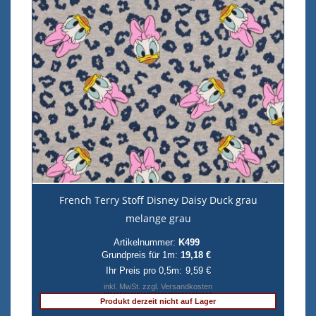
French Terry Stoff Disney Daisy Duck grau
melange grau
Artikelnummer:
K499
Grundpreis für 1m:
19,18 €
Ihr Preis pro 0,5m:
9,59 €
inkl. MwSt. zzgl. Versandkosten
Produkt derzeit nicht auf Lager