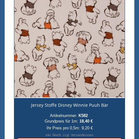
Jersey Stoffe Disney Winnie Puuh Bär
Artikelnummer:
K582
Grundpreis für 1m:
18,40 €
Ihr Preis pro 0,5m:
9,20 €
inkl. MwSt. zzgl. Versandkosten