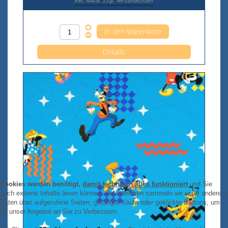
inkl. MwSt. zzgl. Versandkosten
Anzahl pro 0,5m
Details
Cookies werden benötigt,
damit technisch alles funktioniert
und Sie
auch externe Inhalte lesen können. Des weiteren sammeln wir unter anderem
Daten über aufgerufene Seiten, getätigte Käufe oder geklickte Buttons, um
so unser Angebot an Sie zu Verbessern.