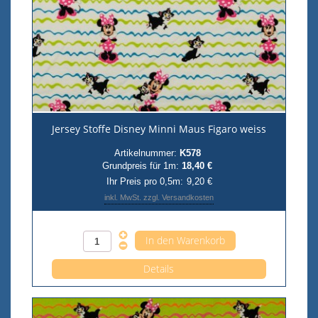
Jersey Stoffe Disney Minni Maus Figaro weiss
Artikelnummer:
K578
Grundpreis für 1m:
18,40 €
Ihr Preis pro 0,5m:
9,20 €
inkl. MwSt. zzgl. Versandkosten
Anzahl pro 0,5m
Details