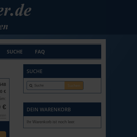
SUCHE
FAQ
SUCHE
548
0 €
,5m:
 €
DEIN WARENKORB
osten
Ihr Warenkorb ist noch leer.
e