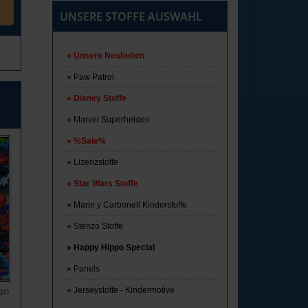
UNSERE STOFFE AUSWAHL
Unsere Neuheiten
Paw Patrol
Disney Stoffe
Marvel Superhelden
%Sale%
Lizenzstoffe
Star Wars Stoffe
Marin y Carbonell Kinderstoffe
Stenzo Stoffe
Happy Hippo Special
Panels
an
Jerseystoffe - Kindermotive