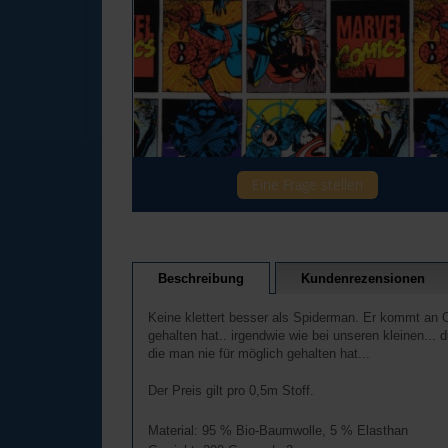
Eine Frage stellen
Beschreibung
Kundenrezensionen
Keine klettert besser als Spiderman. Er kommt an O
gehalten hat.. irgendwie wie bei unseren kleinen...
die man nie für möglich gehalten hat...
Der Preis gilt pro 0,5m Stoff.
Material: 95 % Bio-Baumwolle, 5 % Elasthan