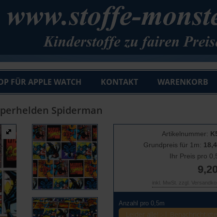
OP FÜR APPLE WATCH
KONTAKT
WARENKORB
Superhelden Spiderman
Artikelnummer:
K
Grundpreis für 1m:
18,4
Ihr Preis pro 0
9,20
inkl. MwSt. zzgl. Versandk
Anzahl pro 0,5m
Leider alle! :-| Benachrichtigt