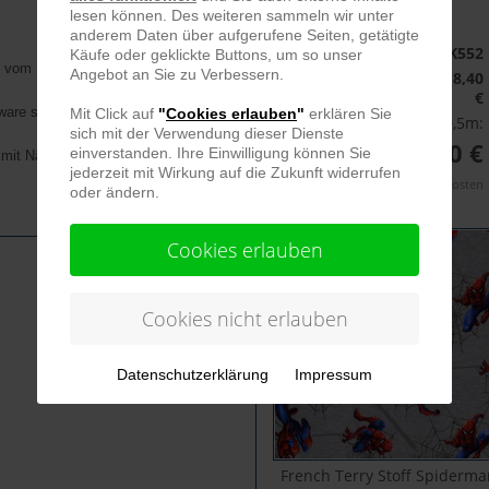
lesen können. Des weiteren sammeln wir unter
anderem Daten über aufgerufene Seiten, getätigte
Artikelnummer:
K552
Käufe oder geklickte Buttons, um so unser
t vom Lizenzgeber nicht
Angebot an Sie zu Verbessern.
Grundpreis für 1m:
18,40
€
are stellt keine
Mit Click auf
"
Cookies erlauben
"
erklären Sie
Ihr Preis pro 0,5m:
sich mit der Verwendung dieser Dienste
9,20 €
einverstanden. Ihre Einwilligung können Sie
 mit Nähbeispielen beworben
jederzeit mit Wirkung auf die Zukunft widerrufen
inkl. MwSt. zzgl. Versandkosten
oder ändern.
Cookies erlauben
Cookies nicht erlauben
Datenschutzerklärung
Impressum
French Terry Stoff Spiderm