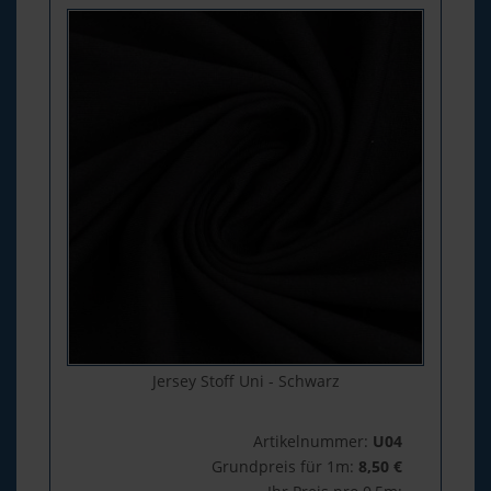
Jersey Stoff Uni - Schwarz
Artikelnummer:
U04
Grundpreis für 1m:
8,50 €