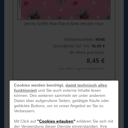
Jersey Stoffe Paw Patrol New Herzen rosa
Artikelnummer:
K546
Grundpreis für 1m:
16,90 €
Ihr Preis pro 0,5m:
8,45 €
inkl. MwSt. zzgl. Versandkosten
Cookies werden benötigt,
damit technisch alles
funktioniert
und Sie auch externe Inhalte lesen
können. Des weiteren sammeln wir unter anderem
Daten über aufgerufene Seiten, getätigte Käufe oder
geklickte Buttons, um so unser Angebot an Sie zu
Verbessern.
Mit Click auf
"
Cookies erlauben
"
erklären Sie sich mit
der Verwendung dieser Dienste einverstanden. Ihre