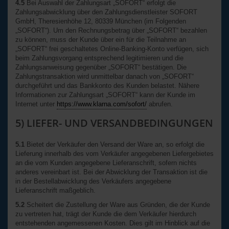
4.5
Bei Auswahl der Zahlungsart „SOFORT“ erfolgt die
Zahlungsabwicklung über den Zahlungsdienstleister SOFORT
GmbH, Theresienhöhe 12, 80339 München (im Folgenden
„SOFORT“). Um den Rechnungsbetrag über „SOFORT“ bezahlen
zu können, muss der Kunde über ein für die Teilnahme an
„SOFORT“ frei geschaltetes Online-Banking-Konto verfügen, sich
beim Zahlungsvorgang entsprechend legitimieren und die
Zahlungsanweisung gegenüber „SOFORT“ bestätigen. Die
Zahlungstransaktion wird unmittelbar danach von „SOFORT“
durchgeführt und das Bankkonto des Kunden belastet. Nähere
Informationen zur Zahlungsart „SOFORT“ kann der Kunde im
Internet unter
https://www.klarna.com/sofort/
abrufen.
5) LIEFER- UND VERSANDBEDINGUNGEN
5.1
Bietet der Verkäufer den Versand der Ware an, so erfolgt die
Lieferung innerhalb des vom Verkäufer angegebenen Liefergebietes
an die vom Kunden angegebene Lieferanschrift, sofern nichts
anderes vereinbart ist. Bei der Abwicklung der Transaktion ist die
in der Bestellabwicklung des Verkäufers angegebene
Lieferanschrift maßgeblich.
5.2
Scheitert die Zustellung der Ware aus Gründen, die der Kunde
zu vertreten hat, trägt der Kunde die dem Verkäufer hierdurch
entstehenden angemessenen Kosten. Dies gilt im Hinblick auf die