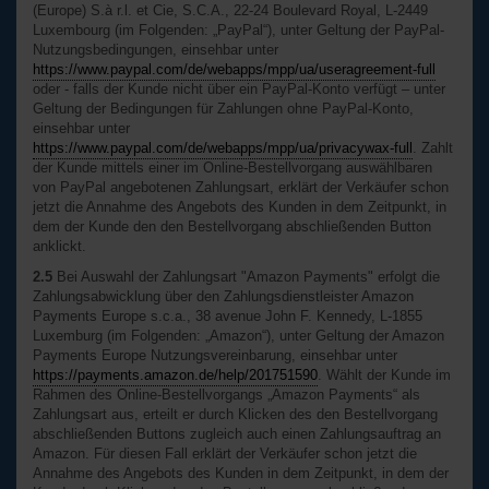
(Europe) S.à r.l. et Cie, S.C.A., 22-24 Boulevard Royal, L-2449
Luxembourg (im Folgenden: „PayPal“), unter Geltung der PayPal-
Nutzungsbedingungen, einsehbar unter
https://www.paypal.com/de/webapps/mpp/ua/useragreement-full
oder - falls der Kunde nicht über ein PayPal-Konto verfügt – unter
Geltung der Bedingungen für Zahlungen ohne PayPal-Konto,
einsehbar unter
https://www.paypal.com/de/webapps/mpp/ua/privacywax-full
. Zahlt
der Kunde mittels einer im Online-Bestellvorgang auswählbaren
von PayPal angebotenen Zahlungsart, erklärt der Verkäufer schon
jetzt die Annahme des Angebots des Kunden in dem Zeitpunkt, in
dem der Kunde den den Bestellvorgang abschließenden Button
anklickt.
2.5
Bei Auswahl der Zahlungsart "Amazon Payments" erfolgt die
Zahlungsabwicklung über den Zahlungsdienstleister Amazon
Payments Europe s.c.a., 38 avenue John F. Kennedy, L-1855
Luxemburg (im Folgenden: „Amazon“), unter Geltung der Amazon
Payments Europe Nutzungsvereinbarung, einsehbar unter
https://payments.amazon.de/help/201751590
. Wählt der Kunde im
Rahmen des Online-Bestellvorgangs „Amazon Payments“ als
Zahlungsart aus, erteilt er durch Klicken des den Bestellvorgang
abschließenden Buttons zugleich auch einen Zahlungsauftrag an
Amazon. Für diesen Fall erklärt der Verkäufer schon jetzt die
Annahme des Angebots des Kunden in dem Zeitpunkt, in dem der