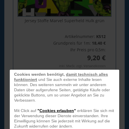
Jersey Stoffe Marvel Superheld Hulk grün
Artikelnummer:
K512
Grundpreis für 1m:
18,40 €
Ihr Preis pro 0,5m:
9,20 €
inkl. MwSt. zzgl. Versandkosten
Cookies werden benötigt,
damit technisch alles
funktioniert
und Sie auch externe Inhalte lesen
können. Des weiteren sammeln wir unter anderem
Daten über aufgerufene Seiten, getätigte Käufe oder
geklickte Buttons, um so unser Angebot an Sie zu
Verbessern.
Mit Click auf
"
Cookies erlauben
"
erklären Sie sich mit
der Verwendung dieser Dienste einverstanden. Ihre
Einwilligung können Sie jederzeit mit Wirkung auf die
Zukunft widerrufen oder ändern.