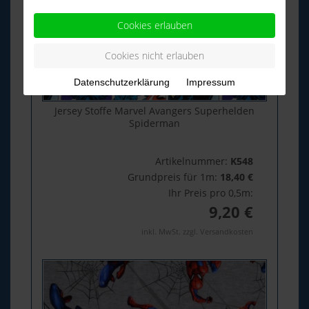
Cookies erlauben
Cookies nicht erlauben
Datenschutzerklärung
Impressum
Jersey Stoffe Marvel Avangers Superhelden
Spiderman
Artikelnummer:
K548
Grundpreis für 1m:
18,40 €
Ihr Preis pro 0,5m:
9,20 €
inkl. MwSt. zzgl. Versandkosten