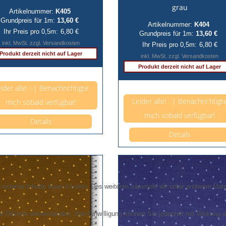
grau
Artikelnummer:
K405
Grundpreis für 1m:
13,60 €
Artikelnummer:
K404
Ihr Preis pro 0,5m:
6,80 €
Grundpreis für 1m:
13,60 €
inkl. MwSt. zzgl. Versandkosten
Ihr Preis pro 0,5m:
6,80 €
Produkt derzeit nicht auf Lager
inkl. MwSt. zzgl. Versandkosten
Produkt derzeit nicht auf Lager
Anzahl pro 0,5m
ider alle! :-| Benachrichtigte
Anzahl pro 0,5m
Leider alle! :-| Benachrichtigt
mich sobald verfügbar!
mich sobald verfügbar!
Details
Details
externe Inhalte lesen können. Des weiteren sammeln wir unter anderem Daten
r Dienste einverstanden. Ihre Einwilligung können Sie jederzeit mit Wirkung a