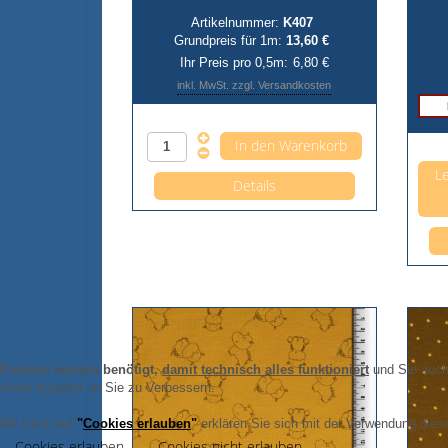
Artikelnummer:
K407
Grundpreis für 1m:
13,60 €
Ihr Preis pro 0,5m:
6,80 €
inkl. MwSt. zzgl. Versandkosten
Anzahl pro 0,5m
Le
Details
Cookies werden benötigt,
damit technisch alles funktioniert
und Sie auch 
unser Angebot an Sie zu Verbessern.
Mit Click auf
"
Cookies erlauben
"
erklären Sie sich mit der Verwendung diese
Cookies erlauben
Cookies nicht erlauben