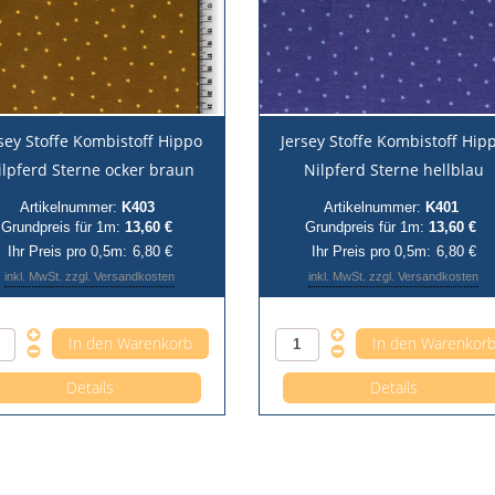
sey Stoffe Kombistoff Hippo
Jersey Stoffe Kombistoff Hip
ilpferd Sterne ocker braun
Nilpferd Sterne hellblau
Artikelnummer:
K403
Artikelnummer:
K401
Grundpreis für 1m:
13,60 €
Grundpreis für 1m:
13,60 €
Ihr Preis pro 0,5m:
6,80 €
Ihr Preis pro 0,5m:
6,80 €
inkl. MwSt. zzgl. Versandkosten
inkl. MwSt. zzgl. Versandkosten
Anzahl pro 0,5m
Anzahl pro 0,5m
Details
Details