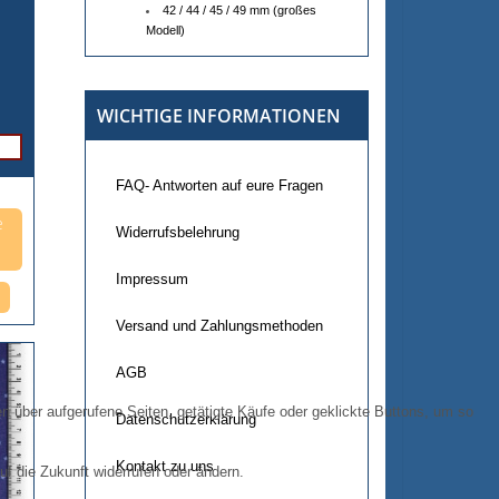
42 / 44 / 45 / 49 mm (großes
Modell)
WICHTIGE INFORMATIONEN
FAQ- Antworten auf eure Fragen
e
Widerrufsbelehrung
Impressum
Versand und Zahlungsmethoden
AGB
 über aufgerufene Seiten, getätigte Käufe oder geklickte Buttons, um so
Datenschutzerklärung
Kontakt zu uns
uf die Zukunft widerrufen oder ändern.