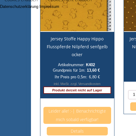
Datenschutzerklärung
Impressum
Jersey Stoffe Happy Hippo
Jer
Flusspferde Nilpferd senfgelb
N
ocker
Artikelnummer:
K402
Grundpreis für 1m:
13,60 €
Ihr Preis pro 0,5m:
6,80 €
inkl. MwSt. zzgl. Versandkosten
Produkt derzeit nicht auf Lager
Anzahl pro 0,5m
Leider alle! :-| Benachrichtigte
mich sobald verfügbar!
Details