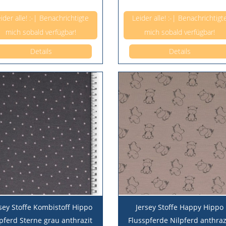
Anzahl pro 0,5m
Anzahl pro 0,5m
ider alle! :-| Benachrichtigte
Leider alle! :-| Benachrichtigt
mich sobald verfügbar!
mich sobald verfügbar!
Details
Details
sey Stoffe Kombistoff Hippo
Jersey Stoffe Happy Hippo
pferd Sterne grau anthrazit
Flusspferde Nilpferd anthraz