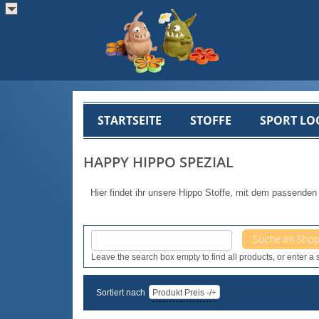
STARTSEITE
STOFFE
SPORT LO
HAPPY HIPPO SPEZIAL
Hier findet ihr unsere Hippo Stoffe, mit dem passenden
Leave the search box empty to find all products, or enter a s
Sortiert nach
Produkt Preis -/+