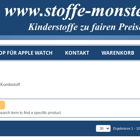
OP FÜR APPLE WATCH
KONTAKT
WARENKORB
 Kombistoff.
earch term to find a specific product.
Ergebnisse 1 - 10