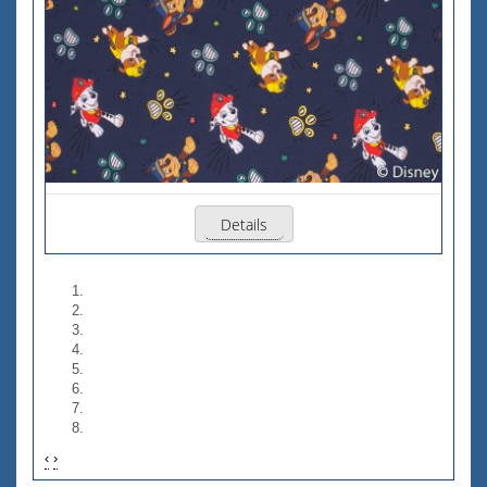
Details
‹
›