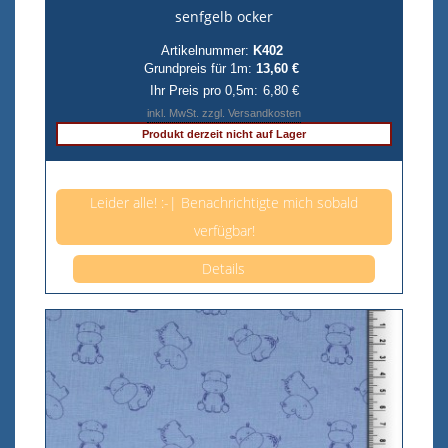
senfgelb ocker
Artikelnummer:
K402
Grundpreis für 1m:
13,60 €
Ihr Preis pro 0,5m:
6,80 €
inkl. MwSt. zzgl. Versandkosten
Produkt derzeit nicht auf Lager
Anzahl pro 0,5m
Leider alle! :-| Benachrichtigte mich sobald
verfügbar!
Details