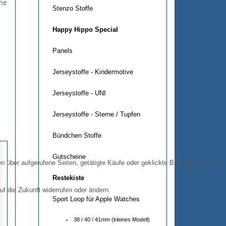
ne
Stenzo Stoffe
Happy Hippo Special
Panels
Jerseystoffe - Kindermotive
Jerseystoffe - UNI
Jerseystoffe - Sterne / Tupfen
Bündchen Stoffe
Gutscheine
 über aufgerufene Seiten, getätigte Käufe oder geklickte Buttons, um so
Restekiste
uf die Zukunft widerrufen oder ändern.
Sport Loop für Apple Watches
38 / 40 / 41mm (kleines Modell)