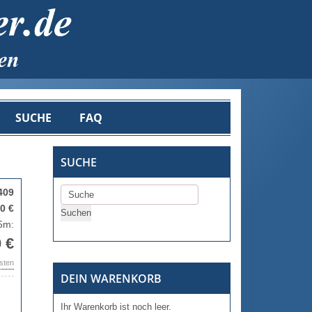
SUCHE
FAQ
SUCHE
409
0 €
,5m:
 €
osten
DEIN WARENKORB
Ihr Warenkorb ist noch leer.