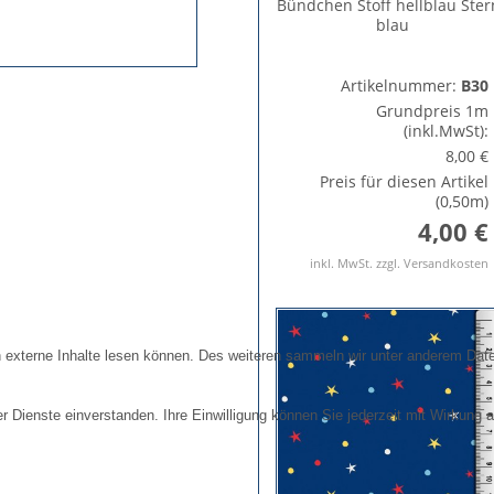
Bündchen Stoff hellblau Ster
blau
Artikelnummer:
B30
Grundpreis 1m
(inkl.MwSt):
8,00 €
Preis für diesen Artikel
(0,50m)
4,00 €
inkl. MwSt. zzgl. Versandkosten
externe Inhalte lesen können. Des weiteren sammeln wir unter anderem Daten
r Dienste einverstanden. Ihre Einwilligung können Sie jederzeit mit Wirkung a